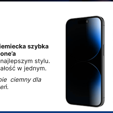
niemiecka szybka
hone’a
najlepszym stylu.
wałość w jednym.
bie ciemny dla
eń.